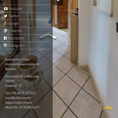
Youtube
Twitter
Google
LinkedIn
Facebook
Instagram
Immobilien Siller
Immobilienvermittler &
Berater
Neustadt 26 |
Sterzing
39049
Südtirol - IT
Tel +39 0472 767022
mail@siller.immo
https://siller.immo
MwSt.Nr. 01350820211