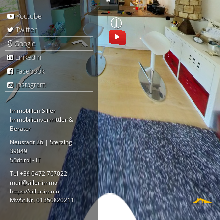
Youtube
Twitter
Google
LinkedIn
Facebook
Instagram
Immobilien Siller
Immobilienvermittler &
Berater
Neustadt 26 |
Sterzing
39049
Südtirol - IT
Tel +39 0472 767022
mail@siller.immo
https://siller.immo
MwSt.Nr. 01350820211